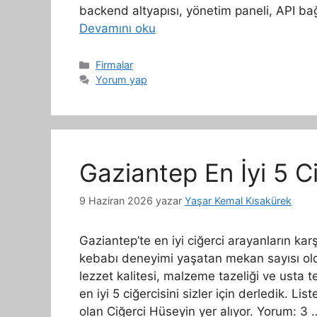
backend altyapısı, yönetim paneli, API bağ
Devamını oku
Kategoriler
Firmalar
Yorum yap
Gaziantep En İyi 5 Ci
9 Haziran 2026
yazar
Yaşar Kemal Kısakürek
Gaziantep’te en iyi ciğerci arayanların kar
kebabı deneyimi yaşatan mekan sayısı olduk
lezzet kalitesi, malzeme tazeliği ve usta t
en iyi 5 ciğercisini sizler için derledik. Li
olan Ciğerci Hüseyin yer alıyor. Yorum: 3