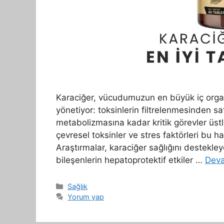
Karaciğer, vücudumuzun en büyük iç organ
yönetiyor: toksinlerin filtrelenmesinden s
metabolizmasına kadar kritik görevler üstl
çevresel toksinler ve stres faktörleri bu h
Araştırmalar, karaciğer sağlığını destekley
bileşenlerin hepatoprotektif etkiler …
Deva
Kategoriler
Sağlık
Yorum yap