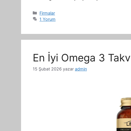
Kategoriler
Firmalar
1 Yorum
En İyi Omega 3 Takvi
15 Şubat 2026
yazar
admin