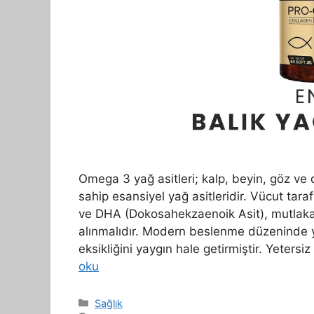
Omega 3 yağ asitleri; kalp, beyin, göz ve
sahip esansiyel yağ asitleridir. Vücut tar
ve DHA (Dokosahekzaenoik Asit), mutlaka 
alınmalıdır. Modern beslenme düzeninde ye
eksikliğini yaygın hale getirmiştir. Yeter
oku
Kategoriler
Sağlık