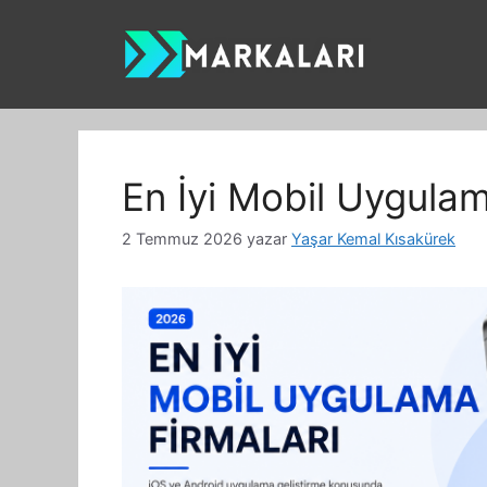
İçeriğe
atla
En İyi Mobil Uygula
2 Temmuz 2026
yazar
Yaşar Kemal Kısakürek