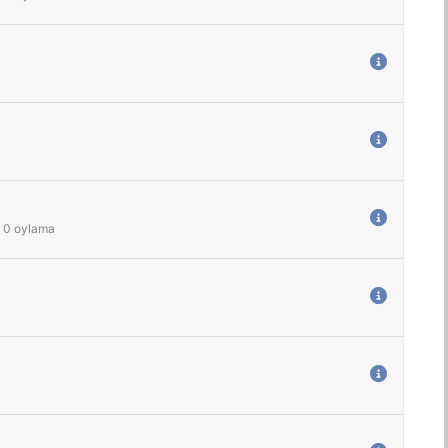
0
oylama