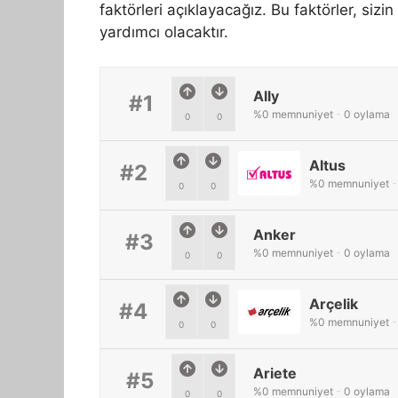
faktörleri açıklayacağız. Bu faktörler, siz
yardımcı olacaktır.
Ally
#1
%
0
memnuniyet
-
0
oylama
0
0
Altus
#2
%
0
memnuniyet
-
0
0
Anker
#3
%
0
memnuniyet
-
0
oylama
0
0
Arçelik
#4
%
0
memnuniyet
-
0
0
Ariete
#5
%
0
memnuniyet
-
0
oylama
0
0