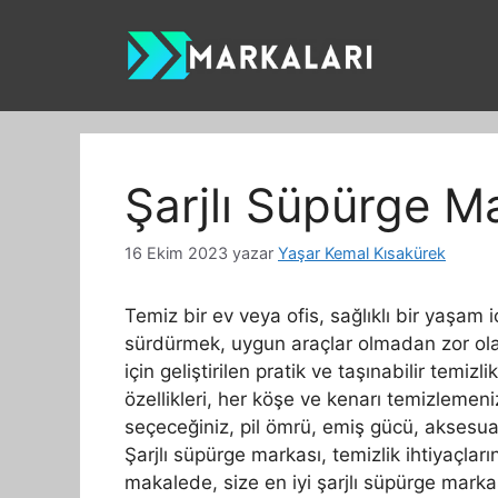
İçeriğe
atla
Şarjlı Süpürge Ma
16 Ekim 2023
yazar
Yaşar Kemal Kısakürek
Temiz bir ev veya ofis, sağlıklı bir yaşam 
sürdürmek, uygun araçlar olmadan zor olabi
için geliştirilen pratik ve taşınabilir temizl
özellikleri, her köşe ve kenarı temizlemeni
seçeceğiniz, pil ömrü, emiş gücü, aksesuarla
Şarjlı süpürge markası, temizlik ihtiyaçlar
makalede, size en iyi şarjlı süpürge mar