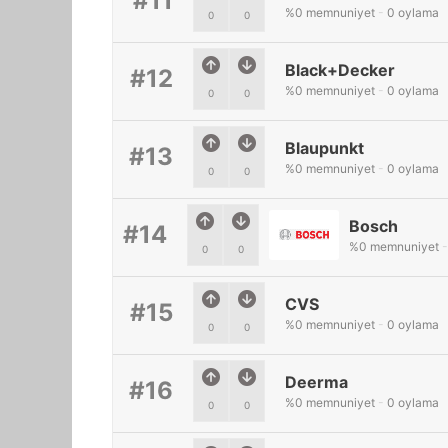
#11
%
0
memnuniyet
-
0
oylama
0
0
Black+Decker
#12
%
0
memnuniyet
-
0
oylama
0
0
Blaupunkt
#13
%
0
memnuniyet
-
0
oylama
0
0
Bosch
#14
%
0
memnuniyet
-
0
0
CVS
#15
%
0
memnuniyet
-
0
oylama
0
0
Deerma
#16
%
0
memnuniyet
-
0
oylama
0
0