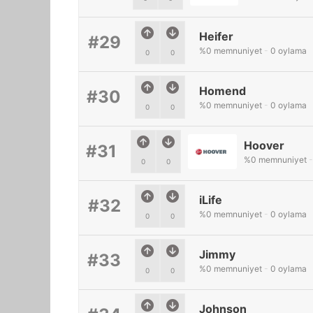
Heifer
#29
%
0
memnuniyet
-
0
oylama
0
0
Homend
#30
%
0
memnuniyet
-
0
oylama
0
0
Hoover
#31
%
0
memnuniyet
-
0
0
iLife
#32
%
0
memnuniyet
-
0
oylama
0
0
Jimmy
#33
%
0
memnuniyet
-
0
oylama
0
0
Johnson