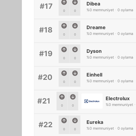
Dibea
#17
%
0
memnuniyet
-
0
oylama
0
0
Dreame
#18
%
0
memnuniyet
-
0
oylama
0
0
Dyson
#19
%
0
memnuniyet
-
0
oylama
0
0
Einhell
#20
%
0
memnuniyet
-
0
oylama
0
0
Electrolux
#21
%
0
memnuniyet
-
0
0
Eureka
#22
%
0
memnuniyet
-
0
oylama
0
0