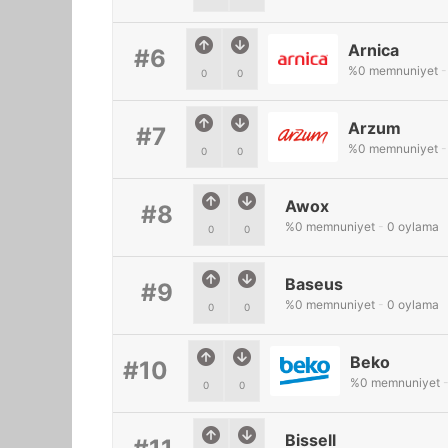
Arnica
#6
%
0
memnuniyet
-
0
0
Arzum
#7
%
0
memnuniyet
-
0
0
Awox
#8
%
0
memnuniyet
-
0
oylama
0
0
Baseus
#9
%
0
memnuniyet
-
0
oylama
0
0
Beko
#10
%
0
memnuniyet
0
0
Bissell