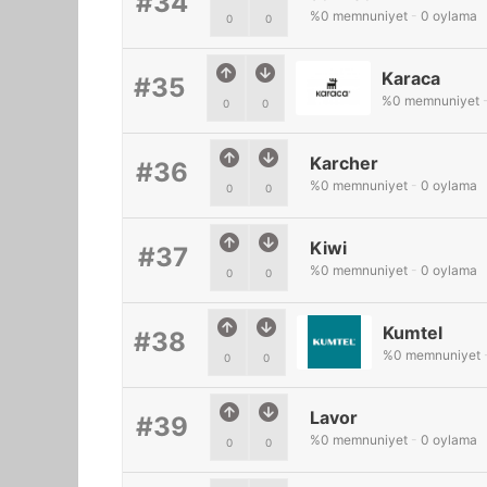
#34
%
0
memnuniyet
-
0
oylama
0
0
Karaca
#35
%
0
memnuniyet
0
0
Karcher
#36
%
0
memnuniyet
-
0
oylama
0
0
Kiwi
#37
%
0
memnuniyet
-
0
oylama
0
0
Kumtel
#38
%
0
memnuniyet
0
0
Lavor
#39
%
0
memnuniyet
-
0
oylama
0
0