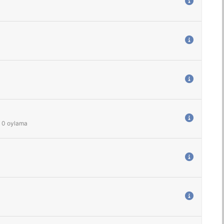
0
oylama