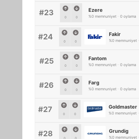
Ezere
#23
%
0
memnuniyet
-
0
oylama
0
0
Fakir
#24
%
0
memnuniyet
0
0
Fantom
#25
%
0
memnuniyet
-
0
oylama
0
0
Farg
#26
%
0
memnuniyet
-
0
oylama
0
0
Goldmaster
#27
%
0
memnuniyet
0
0
Grundig
#28
%
0
memnuniyet
0
0