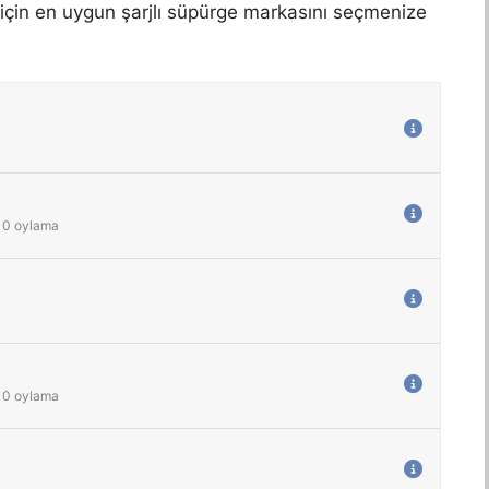
in için en uygun şarjlı süpürge markasını seçmenize
0
oylama
0
oylama