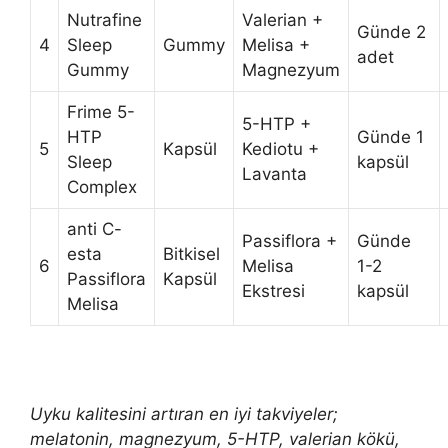
Nutrafine
Valerian +
Günde 2
4
Sleep
Gummy
Melisa +
adet
Gummy
Magnezyum
Frime 5-
5-HTP +
HTP
Günde 1
5
Kapsül
Kediotu +
Sleep
kapsül
Lavanta
Complex
anti C-
Passiflora +
Günde
esta
Bitkisel
6
Melisa
1-2
Passiflora
Kapsül
Ekstresi
kapsül
Melisa
Uyku kalitesini artıran en iyi takviyeler;
melatonin, magnezyum, 5-HTP, valerian kökü,