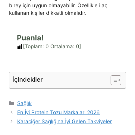
birey için uygun olmayabilir. Özellikle ilaç
kullanan kişiler dikkatli olmalıdır.
Puanla!
[Toplam:
0
Ortalama:
0
]
İçindekiler
Kategoriler
Sağlık
En İyi Protein Tozu Markaları 2026
Karaciğer Sağlığına İyi Gelen Takviyeler