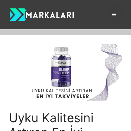
İçeriğe
atla
Menü
Uyku Kalitesini