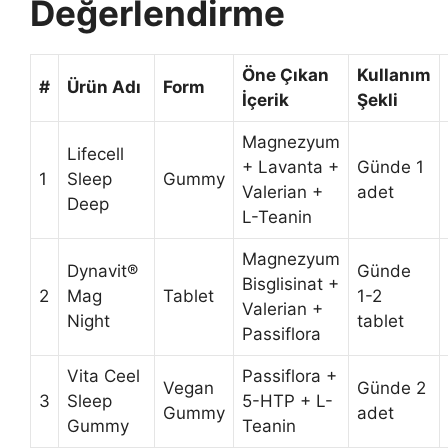
Değerlendirme
Öne Çıkan
Kullanım
#
Ürün Adı
Form
İçerik
Şekli
Magnezyum
Lifecell
+ Lavanta +
Günde 1
1
Sleep
Gummy
Valerian +
adet
Deep
L-Teanin
Magnezyum
Dynavit®
Günde
Bisglisinat +
2
Mag
Tablet
1-2
Valerian +
Night
tablet
Passiflora
Vita Ceel
Passiflora +
Vegan
Günde 2
3
Sleep
5-HTP + L-
Gummy
adet
Gummy
Teanin