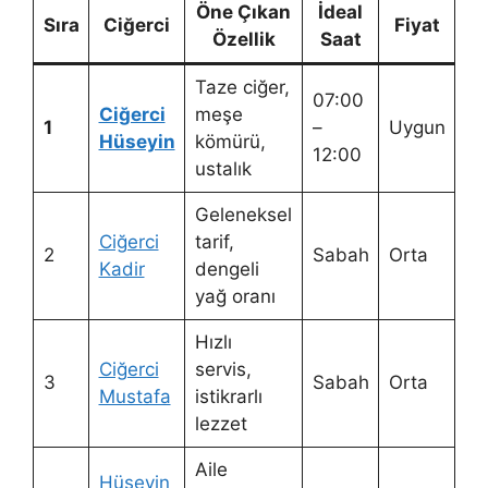
Öne Çıkan
İdeal
Sıra
Ciğerci
Fiyat
Özellik
Saat
Taze ciğer,
07:00
Ciğerci
meşe
1
–
Uygun
Hüseyin
kömürü,
12:00
ustalık
Geleneksel
Ciğerci
tarif,
2
Sabah
Orta
Kadir
dengeli
yağ oranı
Hızlı
Ciğerci
servis,
3
Sabah
Orta
Mustafa
istikrarlı
lezzet
Aile
Hüseyin