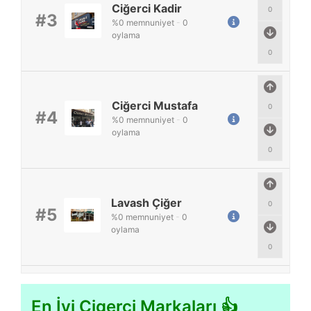
Ciğerci Kadir
0
#3
%
0
memnuniyet
-
0
oylama
0
Ciğerci Mustafa
0
#4
%
0
memnuniyet
-
0
oylama
0
Lavash Çiğer
0
#5
%
0
memnuniyet
-
0
oylama
0
En İyi Cigerci Markaları 👍