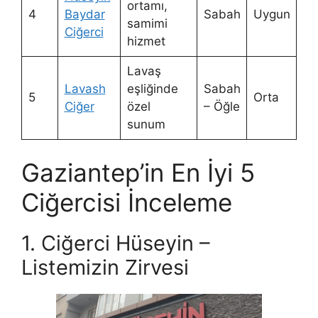
ortamı,
4
Baydar
Sabah
Uygun
samimi
Ciğerci
hizmet
Lavaş
Lavash
eşliğinde
Sabah
5
Orta
Ciğer
özel
– Öğle
sunum
Gaziantep’in En İyi 5
Ciğercisi İnceleme
1. Ciğerci Hüseyin –
Listemizin Zirvesi