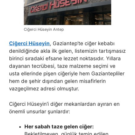
Ciğerci Hüseyin Antep
Ciğerci Hüseyin
, Gaziantep’te ciğer kebabı
denildiğinde akla ilk gelen, listemizin tartışmasız
birinci sıradaki efsane lezzet noktasıdır. Yıllara
dayanan tecrübesi, taze malzeme seçimi ve
usta ellerinde pişen ciğeriyle hem Gaziantepliler
hem de şehir dışından gelen misafirlerin
vazgeçilmez adresi olmuştur.
Ciğerci Hüseyin’i diğer mekanlardan ayıran en
önemli unsurlar şunlardır:
Her sabah taze gelen ciğer:
Bekletilmeyen, günlük temin edilen