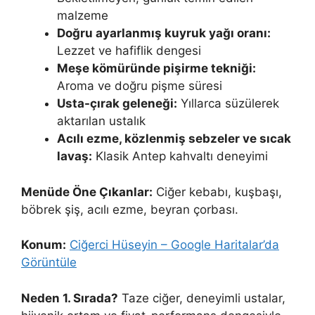
malzeme
Doğru ayarlanmış kuyruk yağı oranı:
Lezzet ve hafiflik dengesi
Meşe kömüründe pişirme tekniği:
Aroma ve doğru pişme süresi
Usta-çırak geleneği:
Yıllarca süzülerek
aktarılan ustalık
Acılı ezme, közlenmiş sebzeler ve sıcak
lavaş:
Klasik Antep kahvaltı deneyimi
Menüde Öne Çıkanlar:
Ciğer kebabı, kuşbaşı,
böbrek şiş, acılı ezme, beyran çorbası.
Konum:
Ciğerci Hüseyin – Google Haritalar’da
Görüntüle
Neden 1. Sırada?
Taze ciğer, deneyimli ustalar,