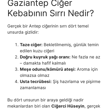
Gaziantep Ciğer
Kebabının Sırrı Nedir?
Gerçek bir Antep ciğerinin sırrı dört temel
unsurda gizlidir:
Taze ciğer:
Bekletilmemiş, günlük temin
edilen kuzu ciğeri
Doğru kuyruk yağı oranı:
Ne fazla ne az
– damakta hafif kalmalı
Meşe odunu/kömürü ateşi:
Aroma için
olmazsa olmaz
Usta tecrübesi:
Şiş hazırlama ve pişirme
zamanlaması
Bu dört unsurun bir araya geldiği nadir
mekanlardan biri olan
Ciğerci Hüseyin
, gerçek