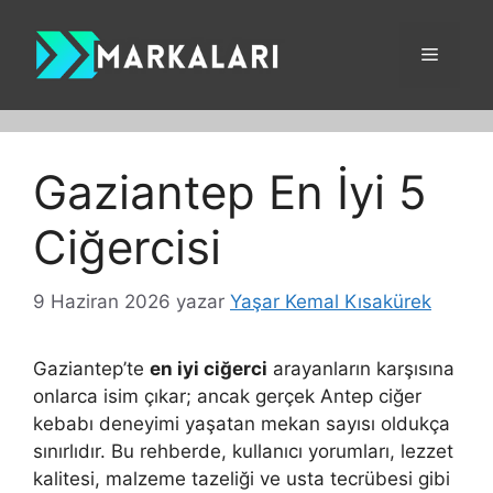
İçeriğe
atla
Menü
Gaziantep En İyi 5
Ciğercisi
9 Haziran 2026
yazar
Yaşar Kemal Kısakürek
Gaziantep’te
en iyi ciğerci
arayanların karşısına
onlarca isim çıkar; ancak gerçek Antep ciğer
kebabı deneyimi yaşatan mekan sayısı oldukça
sınırlıdır. Bu rehberde, kullanıcı yorumları, lezzet
kalitesi, malzeme tazeliği ve usta tecrübesi gibi