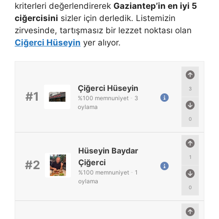
kriterleri değerlendirerek
Gaziantep’in en iyi 5
ciğercisini
sizler için derledik. Listemizin
zirvesinde, tartışmasız bir lezzet noktası olan
Ciğerci Hüseyin
yer alıyor.
Çiğerci Hüseyin
3
#1
%
100
memnuniyet
-
3
oylama
0
Hüseyin Baydar
1
Çiğerci
#2
%
100
memnuniyet
-
1
oylama
0