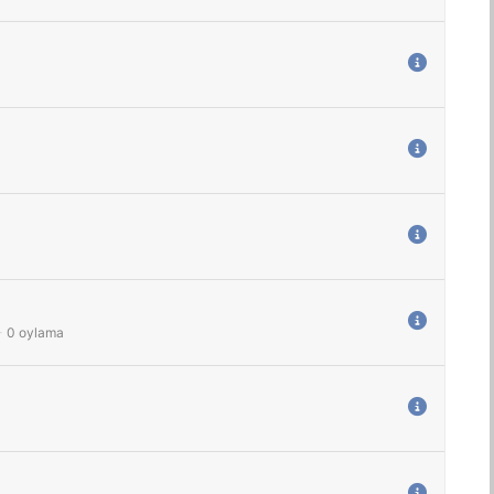
-
0
oylama