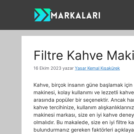
İçeriğe
atla
Filtre Kahve Mak
16 Ekim 2023
yazar
Yaşar Kemal Kısakürek
Kahve, birçok insanın güne başlamak için va
makinesi, kolay kullanımı ve lezzetli kah
arasında popüler bir seçenektir. Ancak ha
kahve tercihinize, kullanım alışkanlıklarını
makinesi markası, size en iyi kahve deneyi
olmalıdır. Bu makalede, size en iyi filtr
bulundurmanız gereken faktörleri açıklayaca