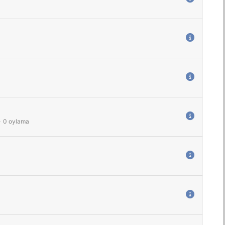
-
0
oylama