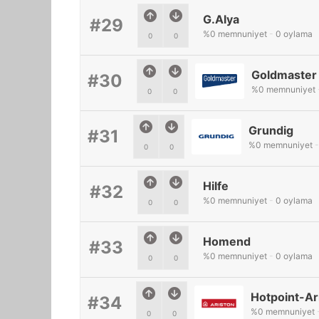
G.Alya
#29
%
0
memnuniyet
-
0
oylama
0
0
Goldmaster
#30
%
0
memnuniyet
0
0
Grundig
#31
%
0
memnuniyet
-
0
0
Hilfe
#32
%
0
memnuniyet
-
0
oylama
0
0
Homend
#33
%
0
memnuniyet
-
0
oylama
0
0
Hotpoint-Ar
#34
%
0
memnuniyet
0
0