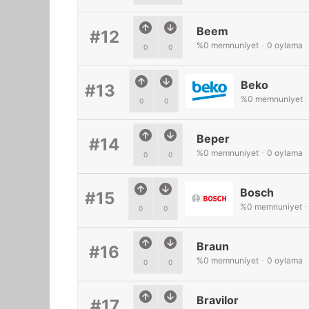
Beem
#12
%
0
memnuniyet
-
0
oylama
0
0
Beko
#13
%
0
memnuniyet
-
0
0
Beper
#14
%
0
memnuniyet
-
0
oylama
0
0
Bosch
#15
%
0
memnuniyet
-
0
0
Braun
#16
%
0
memnuniyet
-
0
oylama
0
0
Bravilor
#17