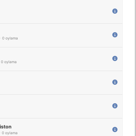
-
0
oylama
0
oylama
iston
-
0
oylama