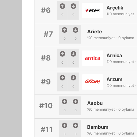
Arçelik
#6
%
0
memnuniyet
-
0
0
Ariete
#7
%
0
memnuniyet
-
0
oylama
0
0
Arnica
#8
%
0
memnuniyet
-
0
0
Arzum
#9
%
0
memnuniyet
-
0
0
Asobu
#10
%
0
memnuniyet
-
0
oylama
0
0
Bambum
#11
%
0
memnuniyet
-
0
oylama
0
0