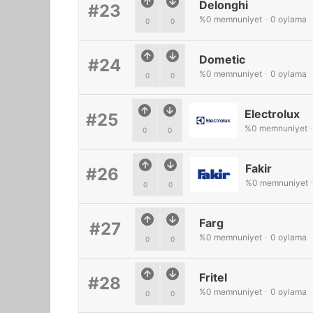
Delonghi
#23
%
0
memnuniyet
-
0
oylama
0
0
Dometic
#24
%
0
memnuniyet
-
0
oylama
0
0
Electrolux
#25
%
0
memnuniyet
0
0
Fakir
#26
%
0
memnuniyet
0
0
Farg
#27
%
0
memnuniyet
-
0
oylama
0
0
Fritel
#28
%
0
memnuniyet
-
0
oylama
0
0