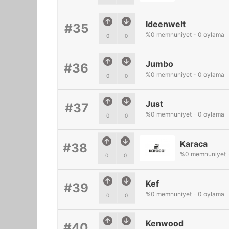
Ideenwelt
#35
%
0
memnuniyet
-
0
oylama
0
0
Jumbo
#36
%
0
memnuniyet
-
0
oylama
0
0
Just
#37
%
0
memnuniyet
-
0
oylama
0
0
Karaca
#38
%
0
memnuniyet
0
0
Kef
#39
%
0
memnuniyet
-
0
oylama
0
0
Kenwood
#40