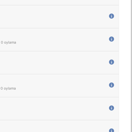
0
oylama
0
oylama