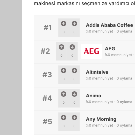
makinesi markasını seçmenize yardımcı ol
Addis Ababa Coffee
#1
%
0
memnuniyet
-
0
oylama
0
0
AEG
#2
%
0
memnuniyet
-
0
0
Altıntelve
#3
%
0
memnuniyet
-
0
oylama
0
0
Animo
#4
%
0
memnuniyet
-
0
oylama
0
0
Any Morning
#5
%
0
memnuniyet
-
0
oylama
0
0