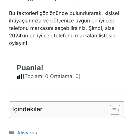
Bu faktörleri göz önünde bulundurarak, kişisel
ihtiyaçlarınıza ve bütçenize uygun en iyi cep
telefonu markasını seçebilirsiniz. Şimdi, size
2024’ün en iyi cep telefonu markaları listesini
oylayın!
Puanla!
[Toplam:
0
Ortalama:
0
]
İçindekiler
Kategoriler
Alışveriş