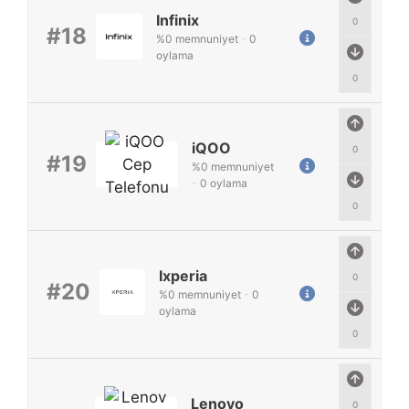
Infinix
0
#18
%
0
memnuniyet
-
0
oylama
0
iQOO
0
#19
%
0
memnuniyet
-
0
oylama
0
Ixperia
0
#20
%
0
memnuniyet
-
0
oylama
0
Lenovo
0