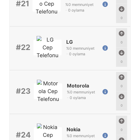
#21
%
0
memnuniyet
-
0
oylama
0
LG
0
#22
%
0
memnuniyet
-
0
oylama
0
Motorola
0
#23
%
0
memnuniyet
-
0
oylama
0
Nokia
0
#24
%
0
memnuniyet