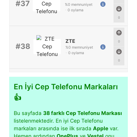
#37
%
0
memnuniyet
-
0
oylama
0
ZTE
0
#38
%
0
memnuniyet
-
0
oylama
0
En İyi Cep Telefonu Markaları
👍
Bu sayfada
38 farklı Cep Telefonu Markası
listelenmektedir. En iyi Cep Telefonu
markaları arasında ise ilk sırada
Apple
var.
Hemen ardından
OnePlus
ve
Vestel
onu