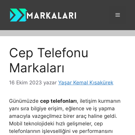
İçeriğe
atla
Menü
Cep Telefonu
Markaları
16 Ekim 2023
yazar
Yaşar Kemal Kısakürek
Günümüzde
cep telefonları
, iletişim kurmanın
yanı sıra bilgiye erişim, eğlence ve iş yapma
amacıyla vazgeçilmez birer araç haline geldi.
Mobil teknolojideki hızlı gelişmeler, cep
telefonlarının işlevselliğini ve performansını