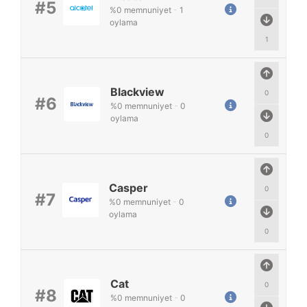
#5
%
0
memnuniyet
-
1
oylama
1
Blackview
0
#6
%
0
memnuniyet
-
0
oylama
0
Casper
0
#7
%
0
memnuniyet
-
0
oylama
0
Cat
0
#8
%
0
memnuniyet
-
0