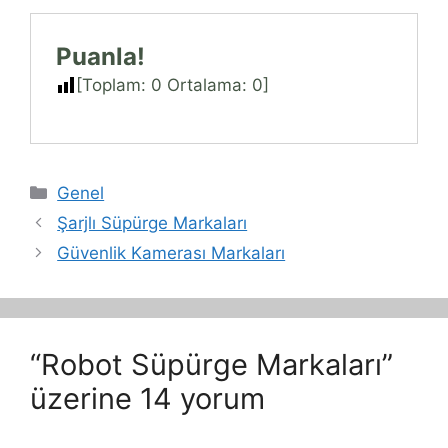
Puanla!
[Toplam:
0
Ortalama:
0
]
Kategoriler
Genel
Şarjlı Süpürge Markaları
Güvenlik Kamerası Markaları
“Robot Süpürge Markaları”
üzerine 14 yorum