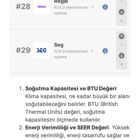
Regal
1
#28
%
14.3
memnuniyet
-
7
oylama
6
Seg
1
#29
%
14.3
memnuniyet
-
7
oylama
6
Soğutma Kapasitesi ve BTU Değeri
:
Klima kapasitesi, ne kadar büyük bir alanı
soğutabileceğini belirler. BTU (British
Thermal Units) değeri, soğutma
kapasitesini ölçmede kullanılır.
Enerji Verimliliği ve SEER Değeri
: Yüksek
enerji verimliliği, enerji tasarrufu sağlar ve