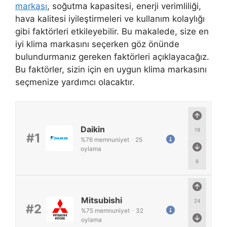
markası
, soğutma kapasitesi, enerji verimliliği,
hava kalitesi iyileştirmeleri ve kullanım kolaylığı
gibi faktörleri etkileyebilir. Bu makalede, size en
iyi klima markasını seçerken göz önünde
bulundurmanız gereken faktörleri açıklayacağız.
Bu faktörler, sizin için en uygun klima markasını
seçmenize yardımcı olacaktır.
Daikin
19
#1
%
76
memnuniyet
-
25
oylama
6
Mitsubishi
24
#2
%
75
memnuniyet
-
32
oylama