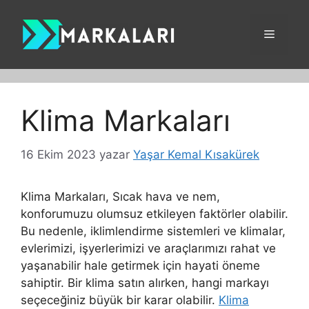
İçeriğe
atla
Menü
Klima Markaları
16 Ekim 2023
yazar
Yaşar Kemal Kısakürek
Klima Markaları, Sıcak hava ve nem,
konforumuzu olumsuz etkileyen faktörler olabilir.
Bu nedenle, iklimlendirme sistemleri ve klimalar,
evlerimizi, işyerlerimizi ve araçlarımızı rahat ve
yaşanabilir hale getirmek için hayati öneme
sahiptir. Bir klima satın alırken, hangi markayı
seçeceğiniz büyük bir karar olabilir.
Klima