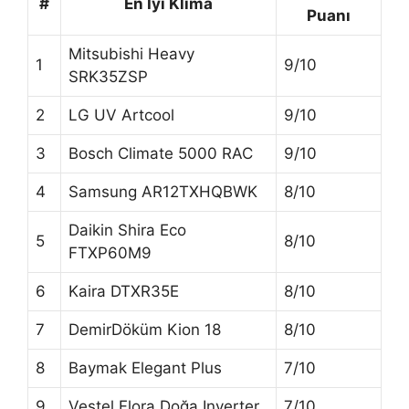
#
En İyi Klima
Puanı
Mitsubishi Heavy
1
9/10
SRK35ZSP
2
LG UV Artcool
9/10
3
Bosch Climate 5000 RAC
9/10
4
Samsung AR12TXHQBWK
8/10
Daikin Shira Eco
5
8/10
FTXP60M9
6
Kaira DTXR35E
8/10
7
DemirDöküm Kion 18
8/10
8
Baymak Elegant Plus
7/10
9
Vestel Flora Doğa Inverter
7/10