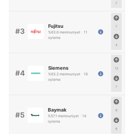
7
Fujitsu
7
#3
%
63.6
memnuniyet
-
11
oylama
4
Siemens
12
#4
%
63.2
memnuniyet
-
19
oylama
7
Baymak
8
#5
%
57.1
memnuniyet
-
14
oylama
6