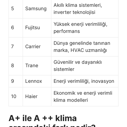
Akıllı klima sistemleri,
5
Samsung
inverter teknolojisi
Yüksek enerji verimliliği,
6
Fujitsu
performans
Dünya genelinde tanınan
7
Carrier
marka, HVAC uzmanlığı
Güvenilir ve dayanıklı
8
Trane
sistemler
9
Lennox
Enerji verimliliği, inovasyon
Ekonomik ve enerji verimli
10
Haier
klima modelleri
A+ ile A ++ klima