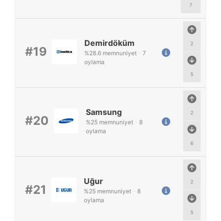
7
Demirdöküm
2
#19
%
28.6
memnuniyet
-
7
oylama
5
Samsung
2
#20
%
25
memnuniyet
-
8
oylama
6
Uğur
2
#21
%
25
memnuniyet
-
8
oylama
5