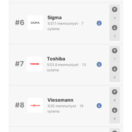
Sigma
4
#6
%
57.1
memnuniyet
-
7
oylama
3
Toshiba
7
#7
%
53.8
memnuniyet
-
13
oylama
6
Viessmann
8
#8
%
50
memnuniyet
-
16
oylama
8