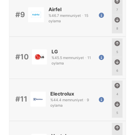
Airfel
7
#9
%
46.7
memnuniyet
-
15
oylama
8
LG
5
#10
%
45.5
memnuniyet
-
11
oylama
6
Electrolux
4
#11
%
44.4
memnuniyet
-
9
oylama
5