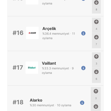
oylama
8
Arçelik
4
#16
%
36.4
memnuniyet
-
11
oylama
7
Vaillant
3
#17
%
33.3
memnuniyet
-
9
oylama
6
3
Alarko
#18
%
30
memnuniyet
-
10
oylama