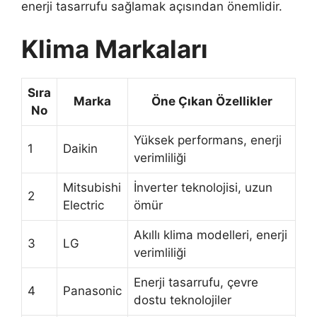
enerji tasarrufu sağlamak açısından önemlidir.
Klima Markaları
Sıra
Marka
Öne Çıkan Özellikler
No
Yüksek performans, enerji
1
Daikin
verimliliği
Mitsubishi
İnverter teknolojisi, uzun
2
Electric
ömür
Akıllı klima modelleri, enerji
3
LG
verimliliği
Enerji tasarrufu, çevre
4
Panasonic
dostu teknolojiler