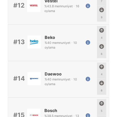
Vestel
7
#12
%
43.8
memnuniyet
-
16
oylama
9
Beko
4
#13
%
40
memnuniyet
-
10
oylama
6
Daewoo
4
#14
%
40
memnuniyet
-
10
oylama
6
Bosch
5
#15
%
38.5
memnuniyet
-
13