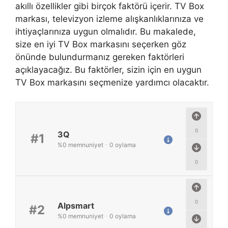
akıllı özellikler gibi birçok faktörü içerir. TV Box
markası, televizyon izleme alışkanlıklarınıza ve
ihtiyaçlarınıza uygun olmalıdır. Bu makalede,
size en iyi TV Box markasını seçerken göz
önünde bulundurmanız gereken faktörleri
açıklayacağız. Bu faktörler, sizin için en uygun
TV Box markasını seçmenize yardımcı olacaktır.
0
3Q
#1
%
0
memnuniyet
-
0
oylama
0
0
Alpsmart
#2
%
0
memnuniyet
-
0
oylama