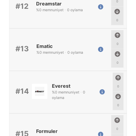
0
Dreamstar
#12
%
0
memnuniyet
-
0
oylama
0
0
Ematic
#13
%
0
memnuniyet
-
0
oylama
0
Everest
0
#14
%
0
memnuniyet
-
0
oylama
0
0
Formuler
#15