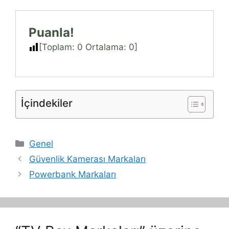
Puanla!
[Toplam:
0
Ortalama:
0
]
İçindekiler
Kategoriler
Genel
Güvenlik Kamerası Markaları
Powerbank Markaları