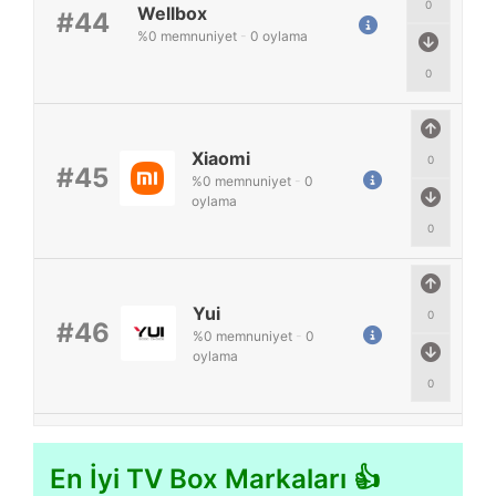
0
Wellbox
#44
%
0
memnuniyet
-
0
oylama
0
Xiaomi
0
#45
%
0
memnuniyet
-
0
oylama
0
Yui
0
#46
%
0
memnuniyet
-
0
oylama
0
En İyi TV Box Markaları 👍