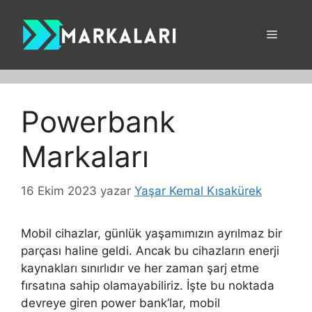
İçeriğe
atla
Menü
Powerbank
Markaları
16 Ekim 2023
yazar
Yaşar Kemal Kısakürek
Mobil cihazlar, günlük yaşamımızın ayrılmaz bir
parçası haline geldi. Ancak bu cihazların enerji
kaynakları sınırlıdır ve her zaman şarj etme
fırsatına sahip olamayabiliriz. İşte bu noktada
devreye giren power bank’lar, mobil