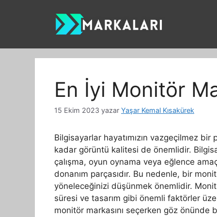
İçeriğe
atla
En İyi Monitör Ma
15 Ekim 2023
yazar
Yaşar Kemal Kısakürek
Bilgisayarlar hayatımızın vazgeçilmez bir p
kadar görüntü kalitesi de önemlidir. Bilgis
çalışma, oyun oynama veya eğlence amaçlar
donanım parçasıdır. Bu nedenle, bir monit
yöneleceğinizi düşünmek önemlidir. Monitö
süresi ve tasarım gibi önemli faktörler üzer
monitör markasını seçerken göz önünde bu