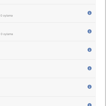
0
oylama
0
oylama