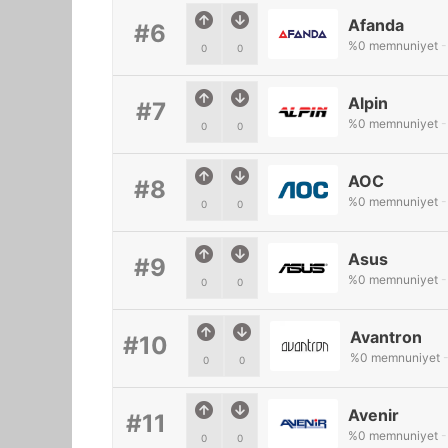
Afanda
#6
%
0
memnuniyet
-
0
0
Alpin
#7
%
0
memnuniyet
-
0
0
AOC
#8
%
0
memnuniyet
-
0
0
Asus
#9
%
0
memnuniyet
-
0
0
Avantron
#10
%
0
memnuniyet
0
0
Avenir
#11
%
0
memnuniyet
-
0
0