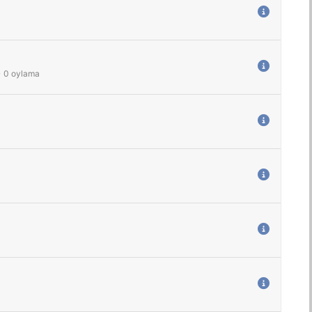
-
0
oylama