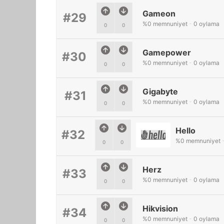
Gameon
#29
%
0
memnuniyet
-
0
oylama
0
0
Gamepower
#30
%
0
memnuniyet
-
0
oylama
0
0
Gigabyte
#31
%
0
memnuniyet
-
0
oylama
0
0
Hello
#32
%
0
memnuniyet
0
0
Herz
#33
%
0
memnuniyet
-
0
oylama
0
0
Hikvision
#34
%
0
memnuniyet
-
0
oylama
0
0