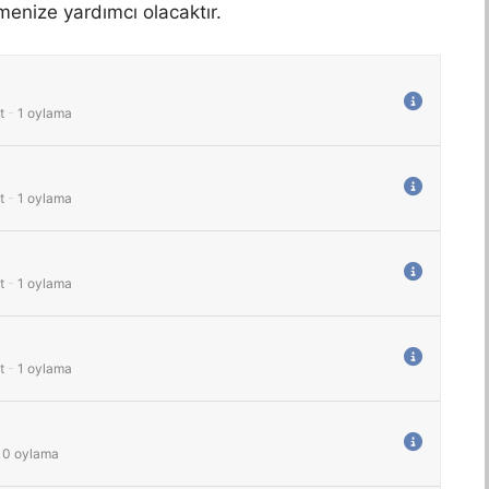
menize yardımcı olacaktır.
t
-
1
oylama
t
-
1
oylama
t
-
1
oylama
t
-
1
oylama
0
oylama