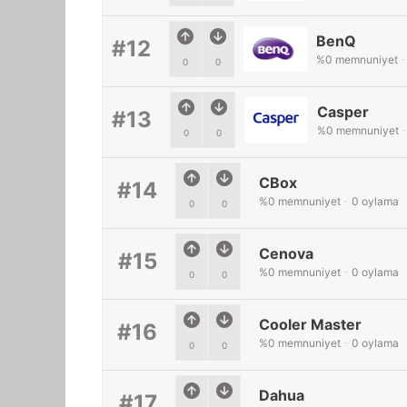
BenQ
#12
%
0
memnuniyet
-
0
0
Casper
#13
%
0
memnuniyet
-
0
0
CBox
#14
%
0
memnuniyet
-
0
oylama
0
0
Cenova
#15
%
0
memnuniyet
-
0
oylama
0
0
Cooler Master
#16
%
0
memnuniyet
-
0
oylama
0
0
Dahua
#17