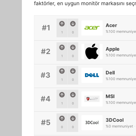
faktörler, en uygun monitör markasını seç
Acer
#1
%
100
memnuniye
1
0
Apple
#2
%
100
memnuniye
1
0
Dell
#3
%
100
memnuniye
1
0
MSI
#4
%
100
memnuniye
1
0
3DCool
#5
%
0
memnuniyet
-
0
0