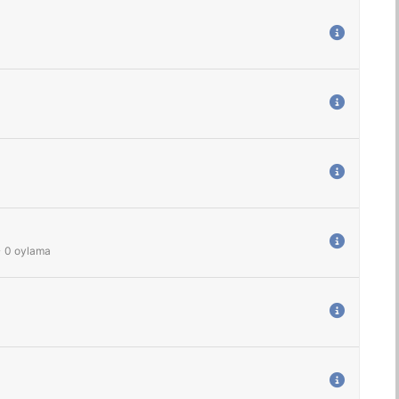
-
0
oylama