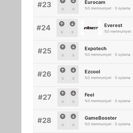
Eurocam
#23
%
0
memnuniyet
-
0
oylama
0
0
Everest
#24
%
0
memnuniyet
0
0
Expotech
#25
%
0
memnuniyet
-
0
oylama
0
0
Ezcool
#26
%
0
memnuniyet
-
0
oylama
0
0
Feel
#27
%
0
memnuniyet
-
0
oylama
0
0
GameBooster
#28
%
0
memnuniyet
-
0
oylama
0
0