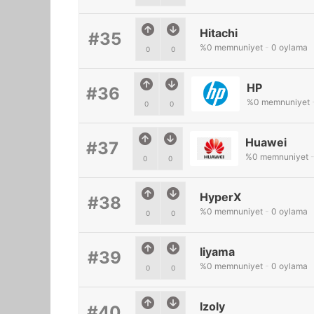
Hitachi
#35
%
0
memnuniyet
-
0
oylama
0
0
HP
#36
%
0
memnuniyet
0
0
Huawei
#37
%
0
memnuniyet
0
0
HyperX
#38
%
0
memnuniyet
-
0
oylama
0
0
Iiyama
#39
%
0
memnuniyet
-
0
oylama
0
0
Izoly
#40