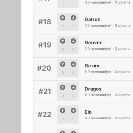
%
0
memnuniyet
-
0
oylama
0
0
Datron
#18
%
0
memnuniyet
-
0
oylama
0
0
Denver
#19
%
0
memnuniyet
-
0
oylama
0
0
Dexim
#20
%
0
memnuniyet
-
0
oylama
0
0
Dragos
#21
%
0
memnuniyet
-
0
oylama
0
0
Elo
#22
%
0
memnuniyet
-
0
oylama
0
0