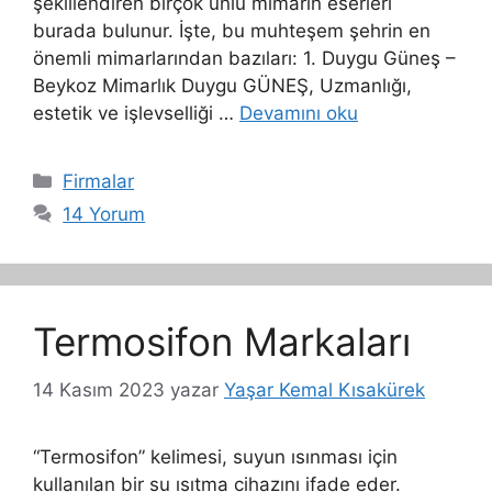
şekillendiren birçok ünlü mimarın eserleri
burada bulunur. İşte, bu muhteşem şehrin en
önemli mimarlarından bazıları: 1. Duygu Güneş –
Beykoz Mimarlık Duygu GÜNEŞ, Uzmanlığı,
estetik ve işlevselliği …
Devamını oku
Kategoriler
Firmalar
14 Yorum
Termosifon Markaları
14 Kasım 2023
yazar
Yaşar Kemal Kısakürek
“Termosifon” kelimesi, suyun ısınması için
kullanılan bir su ısıtma cihazını ifade eder.