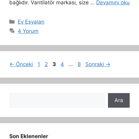
bağlıdır. Vantilatör markası, size …
Devamını oku
Kategoriler
Ev Eşyaları
4 Yorum
Sayfa
Sayfa
Sayfa
Sayfa
Sayfa
←
Önceki
1
2
3
4
…
8
Sonraki
→
Ara
Ara
Son Eklenenler