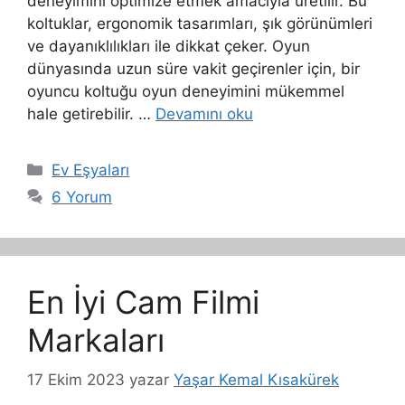
deneyimini optimize etmek amacıyla üretilir. Bu
koltuklar, ergonomik tasarımları, şık görünümleri
ve dayanıklılıkları ile dikkat çeker. Oyun
dünyasında uzun süre vakit geçirenler için, bir
oyuncu koltuğu oyun deneyimini mükemmel
hale getirebilir. …
Devamını oku
Kategoriler
Ev Eşyaları
6 Yorum
En İyi Cam Filmi
Markaları
17 Ekim 2023
yazar
Yaşar Kemal Kısakürek