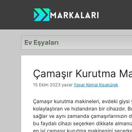
İçeriğe
atla
Ev Eşyaları
Çamaşır Kurutma Ma
15 Ekim 2023
yazar
Yaşar Kemal Kısakürek
Çamaşır kurutma makineleri, evdeki giysi
kolaylaştıran ve hızlandıran bir cihazdır. Bu
sağlar ve aynı zamanda çamaşırlarınızın 
bu faydalı cihazı seçerken dikkate almanız
en iyi çamaşır kurutma makinesini seçer