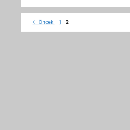
Sayfa
Sayfa
←
Önceki
1
2