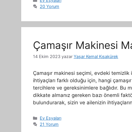
Ev Eşyaları
20 Yorum
Çamaşır Makinesi Ma
14 Ekim 2023
yazar
Yaşar Kemal Kısakürek
Çamaşır makinesi seçimi, evdeki temizlik iş
ihtiyaçları farklı olduğu için, hangi çama
tercihlere ve gereksinimlere bağlıdır. Bu 
dikkate almanız gereken bazı önemli faktö
bulundurarak, sizin ve ailenizin ihtiyaçları
Kategoriler
Ev Eşyaları
21 Yorum