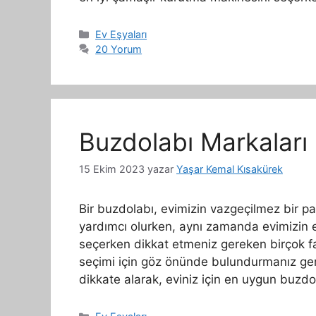
Kategoriler
Ev Eşyaları
20 Yorum
Buzdolabı Markaları 
15 Ekim 2023
yazar
Yaşar Kemal Kısakürek
Bir buzdolabı, evimizin vazgeçilmez bir pa
yardımcı olurken, aynı zamanda evimizin ene
seçerken dikkat etmeniz gereken birçok fa
seçimi için göz önünde bulundurmanız gere
dikkate alarak, eviniz için en uygun buzdo
Kategoriler